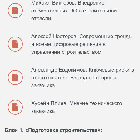
Михаил Викторов. Внедрение
отечественных ПО в строительной
отрасли
Спикер
Давид Кононов
Спикер
Спикер
Алексей Нестеров. Современные тренды
Руководитель практики «Сопровождение
Юлия Максимова
Виталий Клевцов
и новые цифровые решения в
процедур банкротства и Антикризисный
Директор ФАУ «РосКапСтрой»
Управляющий директор инжиниринговой
управлении строительством
консалтинг» компании «Лемчик,
компании GREEN
Крупский и Партнёры», к.ю.н
Тема выступления: «Механизмы преодоления
Тема выступления: «Как работать с
Александр Евдокимов. Ключевые риски в
дефицита квалифицированных кадров в
Тема выступления: «Как построить защиту от
проектировщиком, чтобы получить желаемый
строительстве. Взгляд со стороны
строительной отрасли РФ»
субсидиарной ответственности, чтобы безопасно
результат»
заказчика
вести бизнес»
Хусейн Плиев. Мнение технического
заказчика
Блок 1. «Подготовка строительства»: