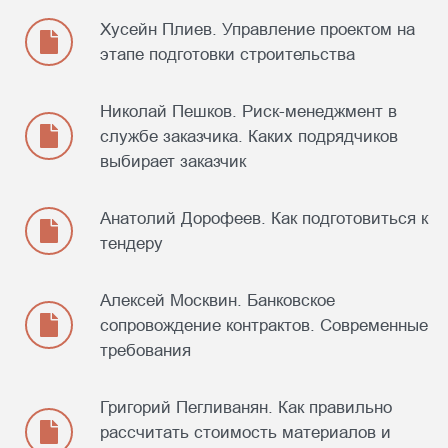
Хусейн Плиев. Управление проектом на
Спикер
этапе подготовки строительства
Елена Чернакова
Заместитель директора «Гаскар Групп»
Николай Пешков. Риск-менеджмент в
службе заказчика. Каких подрядчиков
Тема выступления: «Что важно успеть
выбирает заказчик
автоматизировать строительной компании в 2023
году: сложности и решения»
Анатолий Дорофеев. Как подготовиться к
Спикер
тендеру
Максим Сергеев
Технический директор УК Zeppelin
Алексей Москвин. Банковское
Тема выступления: «Привлечение управляющей
сопровождение контрактов. Современные
компании на этапе подготовки к строительству»
требования
Григорий Пегливанян. Как правильно
рассчитать стоимость материалов и