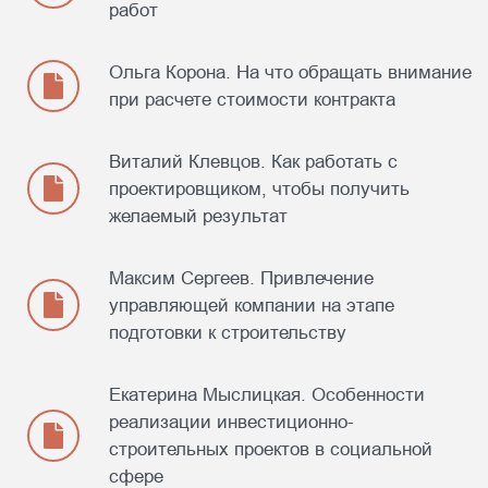
работ
Ольга Корона. На что обращать внимание
при расчете стоимости контракта
Виталий Клевцов. Как работать с
проектировщиком, чтобы получить
Спикер
желаемый результат
Екатерина Мыслицкая
Генеральный директор
Максим Сергеев. Привлечение
благотворительного фонда «Семья
управляющей компании на этапе
вместе»
подготовки к строительству
Тема выступления: «Особенности реализации
инвестиционно-строительных проектов в
Екатерина Мыслицкая. Особенности
социальной сфере»
реализации инвестиционно-
строительных проектов в социальной
сфере