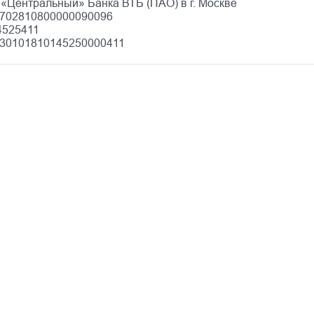
«Центральный» Банка ВТБ (ПАО) в г. Москве
40702810800000090096
4525411
: 30101810145250000411