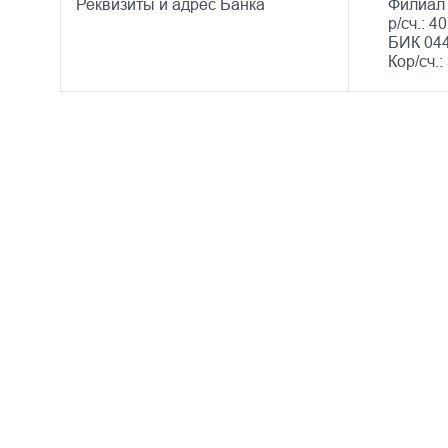
Реквизиты и адрес Банка
Филиал 
р/сч.: 
БИК 04
Кор/сч.