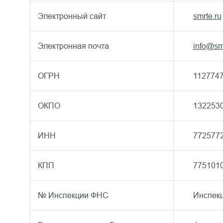
Электронный сайт
smrte.ru
Электронная почта
info@sm
ОГРН
112774
ОКПО
132253
ИНН
772577
КПП
775101
№ Инспекции ФНС
Инспек