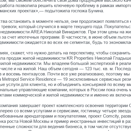
ынком, мы сможем обеспечить свои дома продукцией высокого ка
 работа позволила решить ключевую проблему в рамках импорт
агманских проектах»,— подытожила госпожа Бунина.
тва остановить в моменте нельзя, они продолжают появляться 
тревоги, который случился в марте текущего года. Покупательс
й недвижимости AREA Николай Винидиктов. При этом цены на жи
а счет ипотечных программ. В частности, в июне объем льготно
ижимости ожидается во всех ее сегментах, будь то экономкла
иях, скажет, что нужно делать на перспективу, чтобы сохрани
ла продаж жилой недвижимости KR Properties Николай Гладыш
 жилой недвижимости. Мы владеем большой экспертизой в реал
числе и на жилой. Наш объем сегодня — 123 тыс. кв. м. Посл
тов и восемь пентхаусов. Почти все уже реализовано, поэтому 
 Metropol Service Residence — 19 эксклюзивных сервисных рез
ые услуги для клиента, но и объединить консьержей по всему м
нальные управляющие компании, которых в России пока очень м
ектами коммерческой и жилой недвижимости и именно их включ
 компания завершает проект комплексного освоения территории 
алерею со всеми услугами и сервисами, гостиницу четыре звезд
ебованным арендаторами и покупателями, проект Comcity, разв
чка роста Новой Москвы и пример иностранных инвестиций в раз
ленные сложности для ведения бизнеса, в том числе отсутств