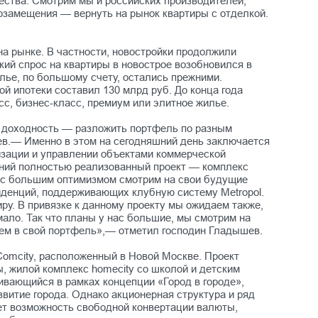
чества. Смотрим мы и российских производителей,
озамещения — вернуть на рынок квартиры с отделкой.
на рынке. В частности, новостройки продолжили
кий спрос на квартиры в новострое возобновился в
лье, по большому счету, остались прежними.
й ипотеки составил 130 млрд руб. До конца года
сс, бизнес-класс, премиум или элитное жилье.
ть доходность — разложить портфель по разным
ев.— Именно в этом на сегодняшний день заключается
изации и управлении объектами коммерческой
едний полностью реализованный проект — комплекс
мы с большим оптимизмом смотрим на свои будущие
иденций, поддерживающих клубную систему Metropol.
иру. В привязке к данному проекту мы ожидаем также,
ало. Так что планы у нас большие, мы смотрим на
аем в свой портфель»,— отметил господин Гладышев.
Comcity, расположенный в Новой Москве. Проект
ы, жилой комплекс homecity со школой и детским
ивающийся в рамках концепции «Город в городе»,
витие города. Однако акционерная структура и ряд
ует возможность свободной конвертации валюты,