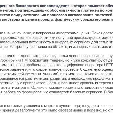
енного банковского сопровождения, которое помогает обе
кументов, подтверждающих обоснованность платежей по кон
ектов ввиду затягивания процессов согласования платежей 
ответствовать целям проекта, фактическим срокам его реа
язана, конечно же, с вопросами импортозамещения. Поиск дост
производители и разработчики получили прекрасную возможност
валась большая потребность в цифровых сервисах для сегмент
ции, контроля управления на объекте, инженерных системах и 
 сегодня — дополнительные издержки девелопера на их эксплу
гроки рынка FM подхватили тенденцию и уже консультируют дев
окомментировал проблемы основатель цифрового оператора LETI
еское задание и, что самое главное, провести бюджетную оце
е системы сейчас стали “умными”, и их можно автоматизировать
равильное направление для развития, и необходимо продолжать
вестиционную привлекательность и повышает уровень интереса 
ают эти затраты. Однако с каждым годом эта стоимость снижае
шая работа по формированию стандартов базовых сервисов. В б
.
я в сложных условиях с марта текущего года, государство опер
и зрения девелопмента это было своевременно и полезно, но с 