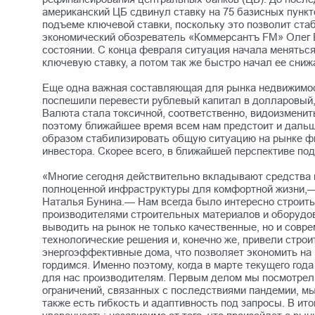
американский ЦБ сдвинул ставку на 75 базисных пункт
подъеме ключевой ставки, поскольку это позволит ст
экономический обозреватель «Коммерсантъ FM» Олег Б
состоянии. С конца февраля ситуация начала меняться
ключевую ставку, а потом так же быстро начал ее сни
Еще одна важная составляющая для рынка недвижимост
поспешили перевести рублевый капитал в долларовый,
Валюта стала токсичной, соответственно, видоизменит
поэтому ближайшее время всем нам предстоит и дальш
образом стабилизировать общую ситуацию на рынке ф
инвестора. Скорее всего, в ближайшей перспективе п
«Многие сегодня действительно вкладывают средства в
полноценной инфраструктуры для комфортной жизни,—
Наталья Бунина.— Нам всегда было интересно строить
производителями строительных материалов и оборудова
выводить на рынок не только качественные, но и сов
технологические решения и, конечно же, привели строи
энергоэффективные дома, что позволяет экономить на 
гордимся. Именно поэтому, когда в марте текущего го
для нас производителям. Первым делом мы посмотрели
ограничений, связанных с последствиями пандемии, мы 
также есть гибкость и адаптивность под запросы. В и