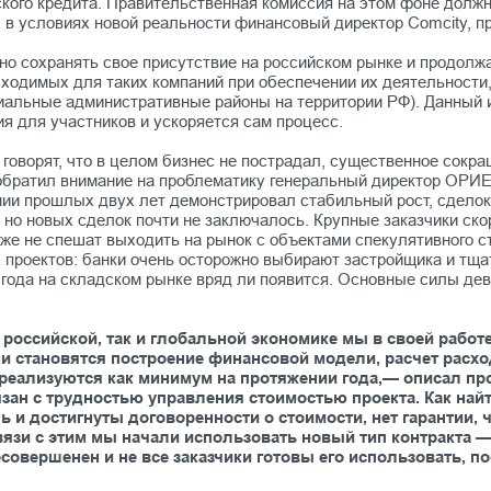
ого кредита. Правительственная комиссия на этом фоне должн
в условиях новой реальности финансовый директор Comcity, пр
о сохранять свое присутствие на российском рынке и продолжа
ходимых для таких компаний при обеспечении их деятельности,
альные административные районы на территории РФ). Данный и
я для участников и ускоряется сам процесс.
 говорят, что в целом бизнес не пострадал, существенное сокр
, обратил внимание на проблематику генеральный директор ОРИ
ении прошлых двух лет демонстрировал стабильный рост, сделок
но новых сделок почти не заключалось. Крупные заказчики ско
, также не спешат выходить на рынок с объектами спекулятивног
проектов: банки очень осторожно выбирают застройщика и тща
 года на складском рынке вряд ли появится. Основные силы де
 российской, так и глобальной экономике мы в своей рабо
становятся построение финансовой модели, расчет расходо
реализуются как минимум на протяжении года,— описал пр
зан с трудностью управления стоимостью проекта. Как найт
 и достигнуты договоренности о стоимости, нет гарантии, 
связи с этим мы начали использовать новый тип контракта
совершенен и не все заказчики готовы его использовать, 