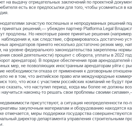
ет на выдачу отрицательных заключений по проектной докумен
ебителя есть все предпосылки для того, чтобы усомниться в ка
одия.
онодателями зачастую поспешных и непродуманных решений под 
е принятых решений,— убежден партнер Platforma.Legal Влади
удут продлены. Но некоторые ранее принятые решения (например
ы наблюдения и, как следствие, сформировалось достаточно ус
ных арендаторов принято несколько достаточно резких мер, на
и, на уровне федерального законодательства закреплены нормы
щения своей деятельности) процент с оборота, уплаты в 2022 г
 оборот арендатора). В порядке обеспечения прав арендодателе
 иных мер, не позволяющих иностранным арендаторам уйти с ры
ие необходимости отказа от применения к договорным отношения
ело не в том, что английское право или международные коммер
иск того, что иски с участием российских компаний не будут п
о сказать, что наступил период, когда мы более не должны воз
 и научиться наконец-то решать свои проблемы своими силами»
 недвижимости присутствуют, а ситуация неопределенности по-
рнативы закупочным материалам и оборудованию находятся как 
е же отмечается, меры поддержки государства совершенствуютс
ональный директор департамента управления строительными прое
ты.