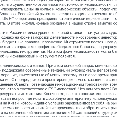
ов, что существенно отразилось на стоимости недвижимости. Г
абилизировать цены на жилье и коммерческие объекты, поделил
огданов. Российский рынок же всегда находился в несколько о
. ЦБ РФ оперативно предпринял стратегически верные шаги — ог
жать. В итоге инфляционные ожидания в нашей стране заметно с
и в России помимо уровня ключевой ставки — ситуация с кур
 однако на фоне заморозки деятельности иностранных инвесто
ь бюджетные правила невозможно. Инструментов постоянного де
е жить в парадигме профицита бюджетного баланса, подчеркнул
инансовых инструментов. На этом фоне недвижимость могла бы
одобный финансовый инструмент появится.
 недвижимость и жилье. При этом основной запрос клиента сво
 поддержала современные тенденции руководитель департамен
 хорошие, качественные объекты, поэтому мы в свое время пр
ния. От подрядчиков и проектировщиков мы отказались и сами 
ременные объекты, отвечающие инновационным требованиям вре
тельство в соответствие с ESG-повесткой. Что нам это дает? В
ресурсах и их жителям. Конечно же, все это положительно сказ
да встал вопрос, где искать достойную альтернативу используе
 на Китай, который давно успешно зарекомендовал себя на рын
не смогли посетить китайские производства и обратились к рын
тоге на сегодняшний день мы заключили 16 соглашений с турецк