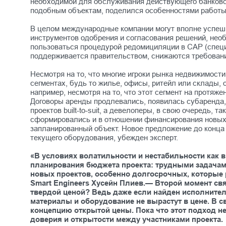
необходимой для обслуживания действующего банковск
подобным объектам, поделился особенностями работы 
В целом международные компании могут вполне успешн
инструментов одобрения и согласования решений, необ
пользоваться процедурой редомициляции в САР (специ
поддерживается правительством, снижаются требовани
Несмотря на то, что многие игроки рынка недвижимости
сегментах, будь то жилье, офисы, ритейл или склады
например, несмотря на то, что этот сегмент на протяж
Договоры аренды продлевались, появилась субаренда, 
проектов built-to-suit, а девелоперы, в свою очередь
сформировались и в отношении финансирования новых 
запланированный объект. Новое предложение до конца
текущего оборудования, убежден эксперт.
«В условиях волатильности и нестабильности как в
планирования бюджета проекта: трудными задачами 
новых проектов, особенно долгосрочных, которые 
Smart Engineers Хусейн Плиев.— Второй момент свя
твердой ценой? Ведь даже если найден исполнитель
материалы и оборудование не вырастут в цене. В 
концепцию открытой цены. Пока что этот подход не
доверия и открытости между участниками проекта.