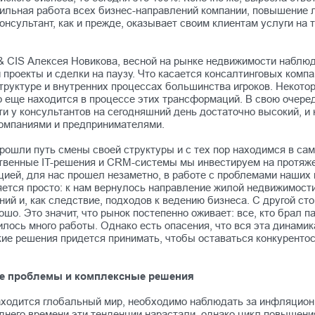
табильная работа всех бизнес-направлений компании, повышени
онсультант, как и прежде, оказывает своим клиентам услуги на
 & CIS Алексея Новикова, весной на рынке недвижимости набл
 проекты и сделки на паузу. Что каcается консалтинговых компан
труктуре и внутренних процессах большинства игроков. Некото
о еще находится в процессе этих трансформаций. В свою очеред
и у консультантов на сегодняшний день достаточно высокий, и 
 компаниями и предпринимателями.
 прошли путь смены своей структуры и с тех пор находимся в с
твенные IT-решения и CRM-системы мы инвестируем на протяжен
ией, для нас прошел незаметно, в работе с проблемами наших 
тся просто: к нам вернулось направление жилой недвижимости. 
 и, как следствие, подходов к ведению бизнеса. С другой стор
шо. Это значит, что рынок постепенно оживает: все, кто брал па
вилось много работы. Однако есть опасения, что вся эта динами
акие решения придется принимать, чтобы оставаться конкурент
ие проблемы и комплексные решения
 находится глобальный мир, необходимо наблюдать за инфляцио
него времени эти тенденции нарастали, однако цикл повышени