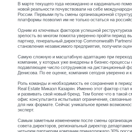
В марте текущего года неожиданно и кардинально поме
новой реальности почувствовали на себе международн
России. Первыми путь смены организационной структу
платформы позволил им не только остаться на российс
Одним из ключевых факторов успешной реструктуриза
зрелость во многом помогла уверенно пройти период 
партнер, генеральный директор Commonwealth Partners
становления независимого предприятия, получили оцен
Самую сложную и масштабную адаптацию при переходе 
компании, у которых уже внедрены в бизнес-процессы 
подавляющее число сотрудников на дистанционный ф
Денисова. По ее оценке, компания сегодня уверенно и
Роль команды и необходимость ее сохранения в период
Real Estate Микаэл Казарян. Именно этот фактор стал
и развивать свой новый бренд. Тем более что в такой
офис консультанта испытывал ограничения, связанные
для них формате. Сейчас уникальное время возможност
эксперт.
Самым заметным изменением после смены организацион
совета директоров, региональный директор департамен
четырем партнерам компании принадлежало 30% российс