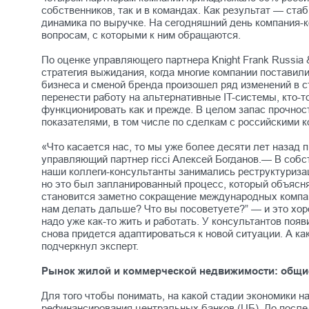
собственников, так и в командах. Как результат — с
динамика по выручке. На сегодняшний день компания-к
вопросам, с которыми к ним обращаются.
По оценке управляющего партнера Knight Frank Russia
стратегия выжидания, когда многие компании поставили
бизнеса и сменой бренда произошел ряд изменений в с
перенести работу на альтернативные IT-системы, кто-т
функционировать как и прежде. В целом запас прочност
показателями, в том числе по сделкам с российскими
«Что касается нас, то мы уже более десяти лет назад
управляющий партнер ricci Алексей Богданов.— В собс
наши коллеги-консультанты занимались реструктуризац
но это был запланированный процесс, который объясняе
становится заметно сокращение международных компаний
нам делать дальше? Что вы посоветуете?” — и это хоро
надо уже как-то жить и работать. У консультантов поя
снова придется адаптироваться к новой ситуации. А к
подчеркнул эксперт.
Рынок жилой и коммерческой недвижимости: общ
Для того чтобы понимать, на какой стадии экономики
рефинансирования центральных банков (ЦБ). До послед