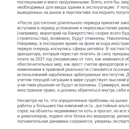
поспешными и мало продуманными. Взять хотя бы запр
необходимых для ввода здания в эксплуатацию. У потр
выведенных на рынок в перспективе последнего полуг
«После достаточно длительного периода принятия зак
вступаем в период успокоения и переосмысления ране
(например, мораторий на банкротство) скорее всего б
строительства), возможно, будут отменены. Накоплен
Например, в последнее время на фоне исхода иностран
первую очередь коснулись сферы ритейла. В частност
арендатора, который перестал платить (в силу прекра
плате за 2021 год (независимо от того, как изменился
обеспечительных мер, как арест счетов арендаторов и
изменением в правовой реальности становится осознан
использований зарубежных арбитражных институтов. Д
учетом текущей ситуации в мире существует высокий р
участием решения не будут исполнены. Суммируя, можн
иностранное право, а должны обратиться внутрь себя
Несмотря на то, что определенные проблемы на рынке
работы у большинства компаний есть: достойные альте
спрос на объекты недвижимости хоть и просел, но вс
и девелоперов, подвел итог блока его модератор, реги
положительная динамика сохранится, уверены экспер