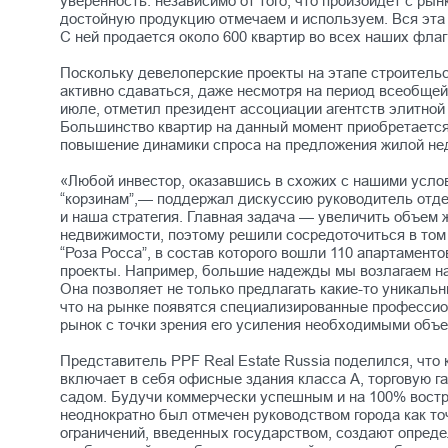
уверенность: независимо от того, что произойдет с р
достойную продукцию отмечаем и используем. Вся эта
С ней продается около 600 квартир во всех наших фл
Поскольку девелоперские проекты на этапе строительс
активно сдаваться, даже несмотря на период всеобщей 
июле, отметил президент ассоциации агентств элитно
Большинство квартир на данный момент приобретается з
повышение динамики спроса на предложения жилой недв
«Любой инвестор, оказавшись в схожих с нашими услов
“корзинам”,— поддержал дискуссию руководитель отде
и наша стратегия. Главная задача — увеличить объем
недвижимости, поэтому решили сосредоточиться в том 
“Роза Росса”, в состав которого вошли 110 апартамен
проекты. Например, большие надежды мы возлагаем на
Она позволяет не только предлагать какие-то уникальн
что на рынке появятся специализированные профессио
рынок с точки зрения его усиления необходимыми объ
Представитель PPF Real Estate Russia поделился, что
включает в себя офисные здания класса А, торговую г
садом. Будучи коммерчески успешным и на 100% востр
неоднократно был отмечен руководством города как то
ограничений, введенных государством, создают опреде