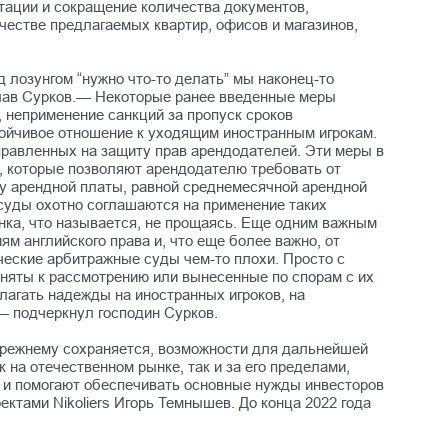
тации и сокращение количества документов,
честве предлагаемых квартир, офисов и магазинов,
лозунгом “нужно что-то делать” мы наконец-то
слав Сурков.— Некоторые ранее введенные меры
, неприменение санкций за пропуск сроков
тойчивое отношение к уходящим иностранным игрокам.
правленных на защиту прав арендодателей. Эти меры в
, которые позволяют арендодателю требовать от
оду арендной платы, равной среднемесячной арендной
й суды охотно соглашаются на применение таких
нка, что называется, не прощаясь. Еще одним важным
м английского права и, что еще более важно, от
ческие арбитражные суды чем-то плохи. Просто с
риняты к рассмотрению или вынесенные по спорам с их
лагать надежды на иностранных игроков, на
,— подчеркнул господин Сурков.
прежнему сохраняется, возможности для дальнейшей
на отечественном рынке, так и за его пределами,
я и помогают обеспечивать основные нужды инвесторов
ктами Nikoliers Игорь Темнышев. До конца 2022 года