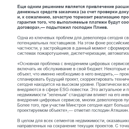
Еще одним решением является привлечение расшир
денежных средств заказчика (за счет проверки до
и, к сожалению, зачастую тормозит реализацию про
гарантия того, что выполняемые платежи будут со
договора»,— подытожил господин Плиев.
Одна из ключевых проблем для девелопера сегодня св
потенциальных поставщиков. На этом фоне российские 
частности, у застройщиков в данный момент сформиро
системах пожаротушения, диспетчеризации, автоматиза
«Основная проблема с внедрением цифровых сервисов
включать их обслуживание в свой бюджет. Некоторые и
объект, что именно необходимо в него внедрить,— пр
спланировать будущий проект, скорректировать технич
сегодня находится на высоком уровне. Практически вс
внедряются в сфере ESG-повестки. Это актуальное и п
недвижимости “зеленым” стандартам влияет на его ин
внедрения цифровых сервисов, многих девелоперов пуг
Более того, при участии Минстроя сегодня идет боль
проектируемом объекте»,— отметил господин Атяшкин
В целом для всех сегментов недвижимости, оказавшихс
направленных на сохранение текущих проектов. С точк