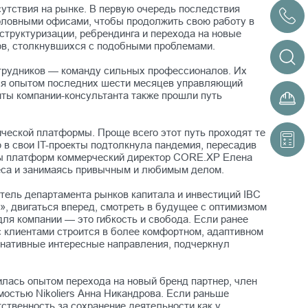
сутствия на рынке. В первую очередь последствия
головными офисами, чтобы продолжить свою работу в
труктуризации, ребрендинга и перехода на новые
тов, столкнувшихся с подобными проблемами.
трудников — команду сильных профессионалов. Их
ился опытом последних шести месяцев управляющий
нты компании-консультанта также прошли путь
ческой платформы. Проще всего этот путь проходят те
 в свои IT-проекты подтолкнула пандемия, пересадив
ны платформ коммерческий директор CORE.XP Елена
знеса и занимаясь привычным и любимым делом.
итель департамента рынков капитала и инвестиций IBC
», двигаться вперед, смотреть в будущее с оптимизмом
для компании — это гибкость и свобода. Если ранее
с клиентами строится в более комфортном, адаптивном
рнативные интересные направления, подчеркнул
лась опытом перехода на новый бренд партнер, член
остью Nikoliers Анна Никандрова. Если раньше
ственность за сохранение деятельности как у