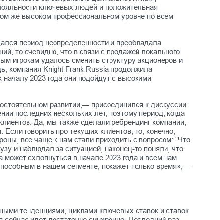
е лояльности ключевых людей и положительная
 том же высоком профессиональном уровне по всем
юдался период неопределенности и преобладала
ий, то очевидно, что в связи с продажей локального
рым игрокам удалось сменить структуру акционеров и
ь, компания Knight Frank Russia продолжила
к началу 2023 года они подойдут с высокими
амостоятельном развитии,— присоединился к дискуссии
ии последних нескольких лет, поэтому период, когда
клиентов. Да, мы также сделали ребрендинг компании,
Если говорить про текущих клиентов, то, конечно,
оны, все чаще к нам стали приходить с вопросом: “Что
узу и наблюдал за ситуацией, наконец-то поняли, что
ка может схлопнуться в начале 2023 года и всем нам
оспособным в нашем сегменте, покажет только время»,—
нными тенденциями, циклами ключевых ставок и ставок
я сейчас идет достаточно синхронно. Последний раз