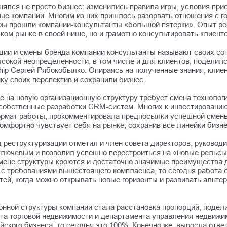
нялся не просто бизнес: изменились правила игры, условия при
ые компании. Многим из них пришлось разорвать отношения с 
ры прошли компании-консультанты «большой пятерки». Опыт рес
ком рынке в своей нише, но и грамотно консультировать клиен
ции и смены бренда компании консультанты называют своих со
высокой неопределенности, в том числе и для клиентов, подел
hip Сергей Рябокобылко. Опираясь на полученные знания, клие
ку своих перспектив и сохранили бизнес.
на новую организационную структуру требует смена технологи
собственные разработки CRM-систем. Многих к инвестированию
ормат работы, прокомментировала предпосылки успешной сме
 комфортно чувствует себя на рынке, сохранив все линейки би
 реструктуризации отметил и член совета директоров, руковод
 ключевым и позволил успешно перестроиться на «новые рельсы
 смене структуры кроются и достаточно значимые преимущества 
 с требованиями вышестоящего комплаенса, то сегодня работа 
ей, когда можно открывать новые горизонты и развивать альте
ной структуры компании стала расстановка пропорций, подели
та торговой недвижимости и департамента управления недвижим
кого бизнеса, то сегодня это 100%. Конечно же, выросла ответ