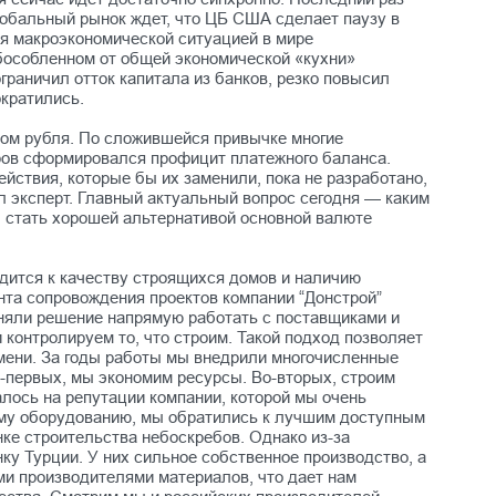
лобальный рынок ждет, что ЦБ США сделает паузу в
ся макроэкономической ситуацией в мире
бособленном от общей экономической «кухни»
раничил отток капитала из банков, резко повысил
ократились.
сом рубля. По сложившейся привычке многие
ров сформировался профицит платежного баланса.
йствия, которые бы их заменили, пока не разработано,
 эксперт. Главный актуальный вопрос сегодня — каким
 стать хорошей альтернативой основной валюте
дится к качеству строящихся домов и наличию
та сопровождения проектов компании “Донстрой”
иняли решение напрямую работать с поставщиками и
контролируем то, что строим. Такой подход позволяет
мени. За годы работы мы внедрили многочисленные
о-первых, мы экономим ресурсы. Во-вторых, строим
алось на репутации компании, которой мы очень
мому оборудованию, мы обратились к лучшим доступным
ке строительства небоскребов. Однако из-за
ку Турции. У них сильное собственное производство, а
ими производителями материалов, что дает нам