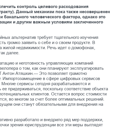
спечить контроль целевого расходования
тракту). Данный механизм пока также несовершенен
и банального человеческого фактора, однако это
лизации и другим важным условиям заключенного
ойных альтернатив требует тщательного изучения
ь громко заявить о себе и о своем продукте. В
а жилой недвижимости. Речь идет о домофонах,
так далее.
атацию и неготовность управляющих компаний
елопера о том, как они планируют эксплуатировать
T Антон Атяшкин.— Это позволяет грамотно
нку. Импортозамещение в сфере цифровых сервисов
. Многие сервисы сегодня разрабатываются и
 ее придерживаться, поскольку соответствие объекта
потенциальных клиентов. Остается вопрос стоимости
тся, во многом за счет более оптимальных решений.
удущем они станут обязательными для внедрения на
ативно разработало и внедрило ряд мер поддержки,
точки зрения юриспруденции все эти меры выглядят