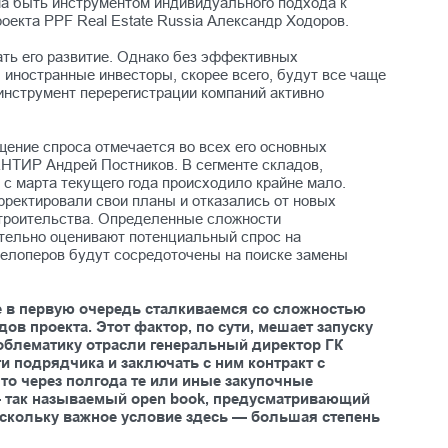
а быть инструментом индивидуального подхода к
оекта PPF Real Estate Russia Александр Ходоров.
ть его развитие. Однако без эффективных
 иностранные инвесторы, скорее всего, будут все чаще
нструмент перерегистрации компаний активно
ащение спроса отмечается во всех его основных
ЕНТИР Андрей Постников. В сегменте складов,
 с марта текущего года происходило крайне мало.
рректировали свои планы и отказались от новых
о строительства. Определенные сложности
тельно оценивают потенциальный спрос на
велоперов будут сосредоточены на поиске замены
те в первую очередь сталкиваемся со сложностью
в проекта. Этот фактор, по сути, мешает запуску
облематику отрасли генеральный директор ГК
и подрядчика и заключать с ним контракт с
что через полгода те или иные закупочные
 — так называемый open book, предусматривающий
поскольку важное условие здесь — большая степень