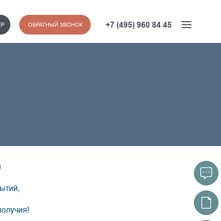
+7 (495) 960 84 45
ЕР
ОБРАТНЫЙ ЗВОНОК
м
рытий,
получия!