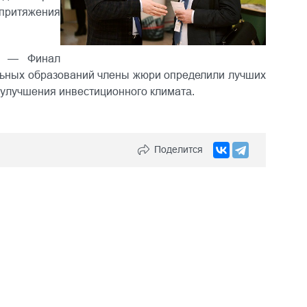
 притяжения
тие —
Финал
льных образований члены жюри определили лучших
 улучшения инвестиционного климат
а.
Поделится