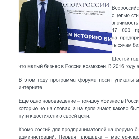
Всероссийс
с целью ст
значимость
47 000 пр
на предпри
тысячам би
Шестой год
что малый бизнес в России возможен. В 2016 году 
В этом году программа форума носит уникальн
интернете.
Еще одно нововведение –
ток-шоу «Бизнес в Росс
которые не на словах, а на деле знают, каково б
пути к достижению своей цели.
Кроме сессий для предпринимателей на форуме б
администраций. Первая площадка –
мастер-кла