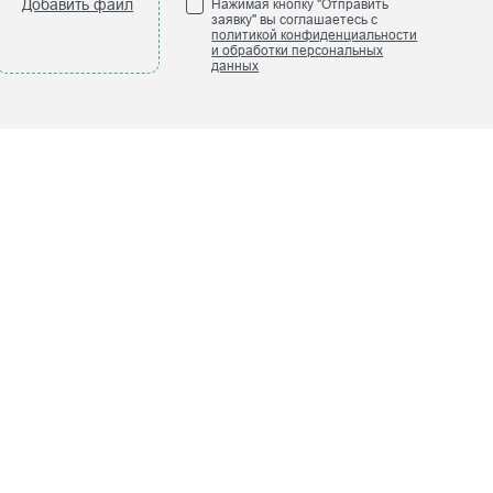
Добавить файл
Нажимая кнопку "Отправить
заявку" вы соглашаетесь с
политикой конфиденциальности
и обработки персональных
данных
ПРЕСС-ЦЕНТР
Новости компании
Наши книги
лей
Мы в СМИ
Отраслевые
мероприятия
Исследования
НАША ПРЕЗЕНТАЦИЯ
ний
Smart Engineers
ь