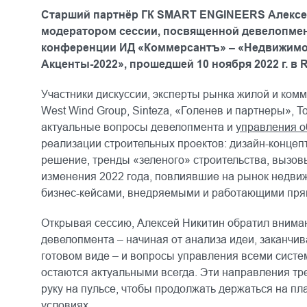
Старший партнёр ГК SMART ENGINEERS Алексе
модератором сессии, посвященной девелопмен
конференции ИД «Коммерсантъ» – «Недвижимос
Акценты-2022», прошедшей 10 ноября 2022 г. в R
Участники дискуссии, эксперты рынка жилой и ком
West Wind Group, Sinteza, «Голенев и партнеры», T
актуальные вопросы девелопмента и
управления о
реализации строительных проектов: дизайн-концепт 
решение, тренды «зеленого» строительства, вызов
изменения 2022 года, повлиявшие на рынок недвиж
бизнес-кейсами, внедряемыми и работающими пря
Открывая сессию, Алексей Никитин обратил вниман
девелопмента – начиная от анализа идеи, заканчив
готовом виде – и вопросы управления всеми систе
остаются актуальными всегда. Эти направления т
руку на пульсе, чтобы продолжать держаться на пл
условиях.