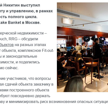
й Никитин выступил
ту и управлению, в рамках
ть полного цикла.
ake Banket в Москве.
мерческой недвижимости –
ouch, RRG – обсудили
бъектов
на разных этапах
объекта, комплексное Fit-out-
ы и законодательные
имости, и поделились
мо сейчас.
ие участников, что вопросы
ая сдачей объекта заказчику в
мами построенного объекта
ребуют повседневно держать
аву и минимизировать риск возникновения опасных ситуаци