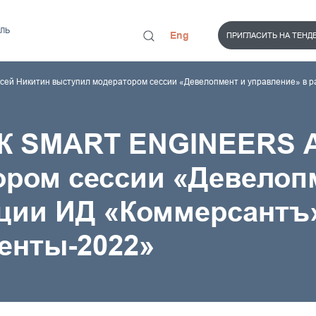
ЛЬ
Eng
ПРИГЛАСИТЬ НА ТЕНД
ей Никитин выступил модератором сессии «Девелопмент и управление» в 
ГК SMART ENGINEERS А
ром сессии «Девелоп
нции ИД «Коммерсантъ
центы-2022»