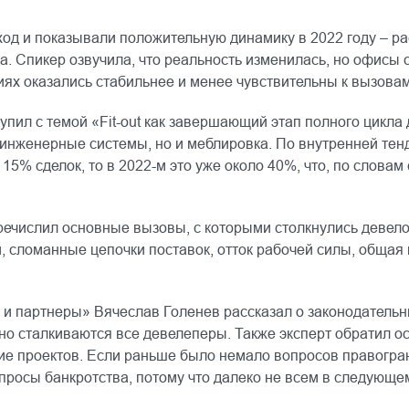
од и показывали положительную динамику в 2022 году – ра
. Спикер озвучила, что реальность изменилась, но офисы 
ях оказались стабильнее и менее чувствительны к вызовам
пил с темой «Fit-out как завершающий этап полного цикла де
 инженерные системы, но и меблировка. По внутренней тенде
% сделок, то в 2022-м это уже около 40%, что, по словам с
ислил основные вызовы, с которыми столкнулись девелопер
й, сломанные цепочки поставок, отток рабочей силы, обща
и партнеры» Вячеслав Голенев рассказал о законодательны
но сталкиваются все девелеперы. Также эксперт обратил ос
ие проектов. Если раньше было немало вопросов правогра
просы банкротства, потому что далеко не всем в следующем