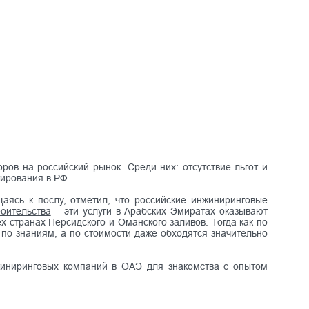
ов на российский рынок. Среди них: отсутствие льгот и
тирования в РФ.
ясь к послу, отметил, что российские инжиниринговые
роительства
– эти услуги в Арабских Эмиратах оказывают
х странах Персидского и Оманского заливов. Тогда как по
по знаниям, а по стоимости даже обходятся значительно
нжиниринговых компаний в ОАЭ для знакомства с опытом