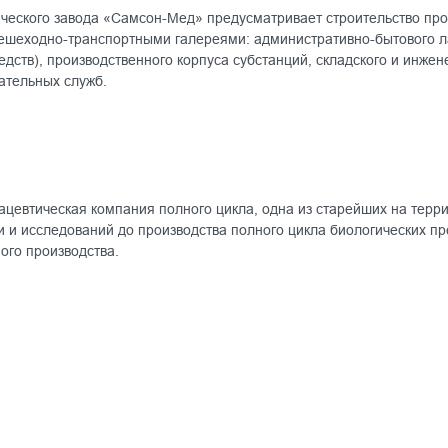
ческого завода «Самсон-Мед» предусматривает строительство прои
ешеходно-транспортными галереями: административно-бытового ла
едств), производственного корпуса субстанций, складского и инже
ательных служб.
евтическая компания полного цикла, одна из старейших на терр
ки и исследований до производства полного цикла биологических п
ного производства.