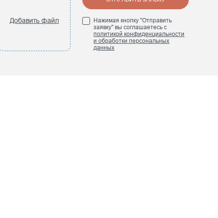
Добавить файл
Нажимая кнопку "Отправить
заявку" вы соглашаетесь с
политикой конфиденциальности
и обработки персональных
данных
ПРЕСС-ЦЕНТР
Новости компании
Наши книги
лей
Мы в СМИ
Отраслевые
мероприятия
Исследования
НАША ПРЕЗЕНТАЦИЯ
ний
Smart Engineers