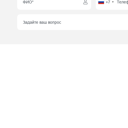
+7
НАШИ О
Москва,
километр
1, корп.
+7 (495) 960 84 45
Санкт-П
д. 5, оф
info@smrte.ru
ДОКУМЕ
Мы в социальных сетях
Политика к