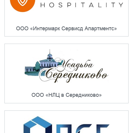
ООО «Интермарк Сервисд Апартментс»
ООО «НЛЦ в Середниково»