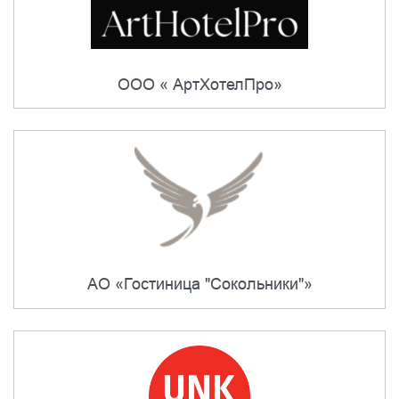
ООО « АртХотелПро»
АО «Гостиница "Сокольники"»