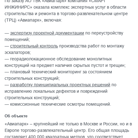
По заказу АО ТВК «АвиаПарк» компания «СМАРТ
ИНЖИНИРС» оказала комплекс экспертных услуг в области
строительства и ремонта в торгово-развлекательном центре
(ТРЦ) «Авиапарк», включая:
—
экспертизу проектной документации
по переустройству
помещений;
—
строительный контроль
производства работ по монтажу
эскалаторов;
— георадиолокационное обследование монолитных
конструкций на предмет наличия скрытых пустот и трещин;
— плановый технический мониторинг за состоянием
строительных конструкций;
—
разработку принципиальных проектных решений
по
исправлению локальных дефектов и повреждений
строительных конструкций;
— комиссионные технические осмотры помещений.
Об объекте
«Авиапарк» – крупнейший не только в Москве и России, но и в
Европе торгово-развлекательный центр. Его общая площадь
составляет 400 000 квадратных метров, что соответствует