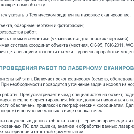
 конкретному объекту.
тся указать в Техническом задании на лазерное сканирование:
ъекта, обзорные чертежи и фотографии;
оизводства работ;
ия к слоям и семантике (указываются для плоских чертежей);
мая система координат объекта (местная, СК-95, ГСК-2011, WGS 
ия детализации и точности съемки – уровень проработки модели
ПРОВЕДЕНИЯ РАБОТ ПО ЛАЗЕРНОМУ СКАНИРО
вительный этап. Включает рекогносцировку (осмотр, обследован
 При необходимости проводится уточнение задачи исходя из но
 работы. Предусматривает выезд специалистов на объект, подг
марок внешнего ориентирования. Марки должны находиться в по
ости обеспечены привязкой к географическим координатам. Дал
анером) и получение данных в виде облака точек.
ка полученных данных (облака точек). Первично производится н
ированных ПО для сшивки, анализа и обработки данных лазерно
их материалов и отчетной документации.