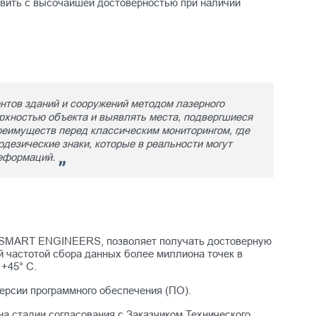
вить с высочайшей достоверностью при наличии
тов зданий и сооружений методом лазерного
рхностью объекта и выявлять места, подвергшиеся
еимуществ перед классическим мониторингом, где
дезические знаки, которые в реальности могут
деформаций.
и SMART ENGINEERS, позволяет получать достоверную
й частотой сбора данных более миллиона точек в
 +45° C.
ерсии программного обеспечения (ПО).
на стадии согласования с Заказчиком Технического