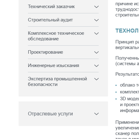
причине ис
Технический заказчик
труднодос
строитель
Строительный аудит
ТЕХНОЛ
Комплексное техническое
обследование
Принцип р
вертикальн
Проектирование
Полученны
(системы а
Инженерные изыскания
Результат
Экспертиза промышленной
безопасности
облако т
комплект
3D модел
и проек
информац
Отраслевые услуги
Применение
увеличени
сканер пол
точек в ми