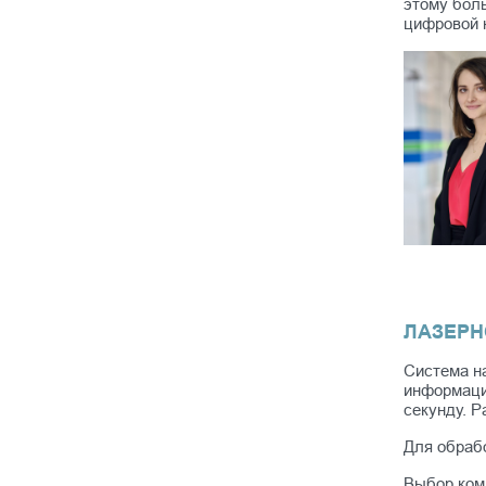
этому бол
цифровой 
ЛАЗЕРН
Система н
информацию
секунду. Р
Для обраб
Выбор комп