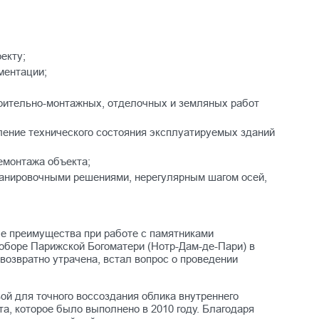
екту;
ментации;
роительно-монтажных, отделочных и земляных работ
ление технического состояния эксплуатируемых зданий
емонтажа объекта;
ланировочными решениями, нерегулярным шагом осей,
е преимущества при работе с памятниками
соборе Парижской Богоматери (Нотр-Дам-де-Пари) в
звозвратно утрачена, встал вопрос о проведении
ой для точного воссоздания облика внутреннего
та, которое было выполнено в 2010 году. Благодаря