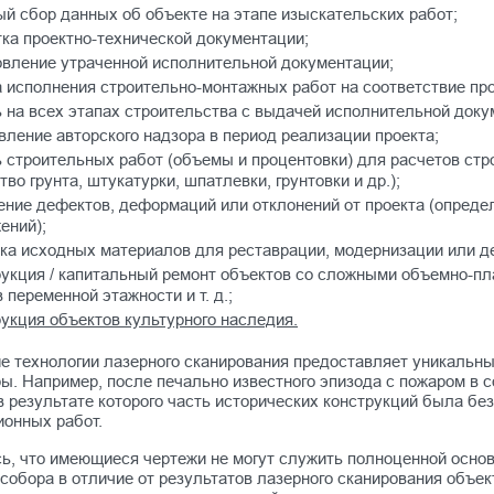
й сбор данных об объекте на этапе изыскательских работ;
ка проектно-технической документации;
овление утраченной исполнительной документации;
 исполнения строительно-монтажных работ на соответствие про
 на всех этапах строительства с выдачей исполнительной доку
ление авторского надзора в период реализации проекта;
ь строительных работ (объемы и процентовки) для расчетов ст
тво грунта, штукатурки, шпатлевки, грунтовки и др.);
ение дефектов, деформаций или отклонений от проекта (опреде
ений);
вка исходных материалов для реставрации, модернизации или д
рукция / капитальный ремонт объектов со сложными объемно-п
 переменной этажности и т. д.;
укция объектов культурного наследия.
е технологии лазерного сканирования предоставляет уникальны
ы. Например, после печально известного эпизода с пожаром в 
 в результате которого часть исторических конструкций была бе
ионных работ.
ь, что имеющиеся чертежи не могут служить полноценной основ
собора в отличие от результатов лазерного сканирования объек