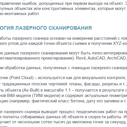
правления ошибок, допущенных при первом выезде на объект. Эт
тупных объектах или конструктивных элементах, которые могут
но-монтажных работ.
ОГИЯ ЛАЗЕРНОГО СКАНИРОВАНИЯ
аботы лазерного сканера основан на измерении расстояний с п
ого углов для каждой точки объекта съемки и получении XYZ-ко
е данные лазерного сканирования могут быть легко интегриро
втоматизированного проектирования): Revit, AutoCAD, ArchiCAD,
ом обработки данных, полученных с помощью лазерного сканера
очек (Point Cloud) – используется как для визуального контроля
 традиционных плоских чертежей: планы, фасады, разрезы и т. 
ь объекта (As-Built) в масштабе 1:1 – получается в результат
тной BIM-модели (ТИМ-модели) и содержит актуальные геометр
ию (например, фактический класс бетона, дату его заливки и т. 
 лазерного сканера выводит процесс геодезических работ на п
я полноты собираемых данных об объекте и скорости работы. 
учает от нескольких сотен тысяч до миллиона точек за секунду,
нуту.