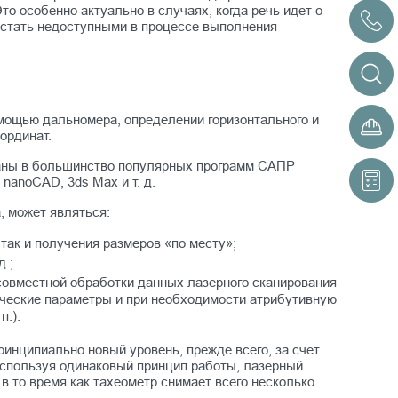
о особенно актуально в случаях, когда речь идет о
 стать недоступными в процессе выполнения
омощью дальномера, определении горизонтального и
ординат.
ваны в большинство популярных программ САПР
 nanoCAD, 3ds Max и т. д.
, может являться:
, так и получения размеров «по месту»;
д.;
е совместной обработки данных лазерного сканирования
ические параметры и при необходимости атрибутивную
п.).
ринципиально новый уровень, прежде всего, за счет
Используя одинаковый принцип работы, лазерный
 в то время как тахеометр снимает всего несколько