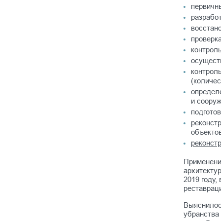
первичны
разработ
восстан
проверка
контроль
осуществ
контрол
(количес
определ
и сооруж
подгото
реконст
объектов
реконстр
Применени
архитектур
2019 году,
реставрац
Выяснилос
убранства 