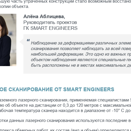
ьшую часть утраченных конструкций стало возможным восстано
копии объекта.
Алёна Аблицева,
Руководитель проектов
ГК SMART ENGINEERS
Наблюдение за деформациями различных элемен
сканирования позволяет наблюдать за всей пове
наибольшей деформации. Это одно из важных пр
объектом наблюдения являются специальные гео
быть расположены не в местах максимальных 
ОЕ СКАНИРОВАНИЕ ОТ SMART ENGINEERS
аземного лазерного сканирования, применяемая специалистам
 об объекте на дистанции от 0,3 до 120 метров с максимально
абочая температура сканера находится в диапазоне от -10° C до
отки данных лазерного сканирования используются последние в
лекса обмерных работ, их состав (вид и объем) определяются 