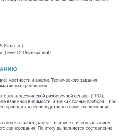
84 и т. д.);
 (Level Of Development).
ВАНИЮ
ие) местности и анализ Технического задания
рмативных требований.
отовку геодезической разбивочной основы (ГРО),
ле взаимной видимости, а точки стоянки прибора – при
ее проводится непосредственно само сканирование
а объекте работ, далее – в офисе с использованием
го сканирования. По итогу выполняется составление